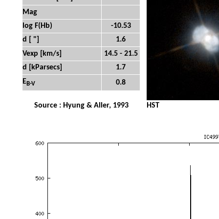
Mag
log F(Hb)
-10.53
d [ "]
1.6
Vexp [km/s]
14.5 - 21.5
d [kParsecs]
1.7
E
0.8
B-V
Source : Hyung & Aller, 1993
HST