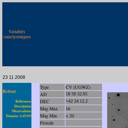
Variables
cataclysmiques
23 11 2008
Type
CV (UGWZ)
Retour
AD
18 59 32.95
DEC
+42 24 12.2
Références
Description
Mag Max
16
Observations
Mag Min
< 20
Données AAVSO
Période