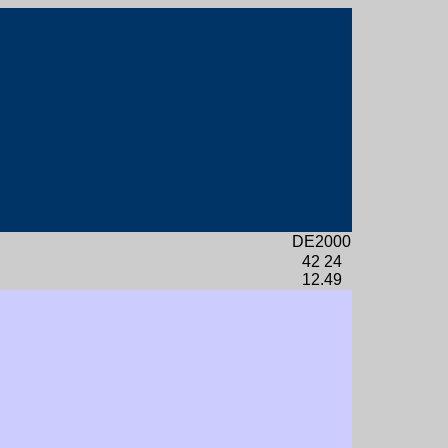
DE2000
42 24
12.49