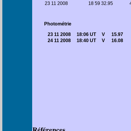
23 11 2008
18 59 32.95
Photométrie
23 11 2008
18:06 UT
V
15.97
24 11 2008
18:40 UT
V
16.08
Références