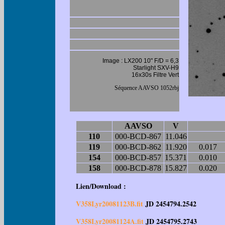
Image : LX200 10" F/D = 6,3
Starlight SXV-H9
16x30s Filtre Vert
Séquence AAVSO 1052rbj
AAVSO
V
110
000-BCD-867
11.046
119
000-BCD-862
11.920
0.017
154
000-BCD-857
15.371
0.010
158
000-BCD-878
15.827
0.020
Lien/Download :
V358Lyr20081123B.fit
JD
2454794.2542
V358Lyr20081124A.fit
JD
2454795.2743